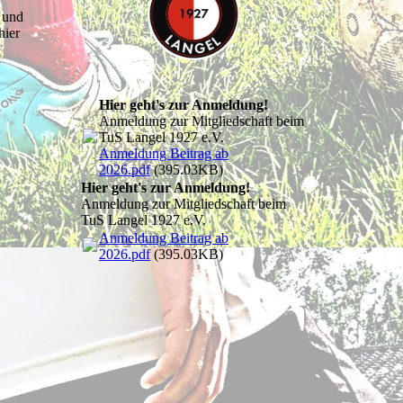
n und
hier
Hier geht's zur Anmeldung!
Anmeldung zur Mitgliedschaft beim
TuS Langel 1927 e.V.
Anmeldung Beitrag ab
2026.pdf
(395.03KB)
Hier geht's zur Anmeldung!
Anmeldung zur Mitgliedschaft beim
TuS Langel 1927 e.V.
Anmeldung Beitrag ab
2026.pdf
(395.03KB)