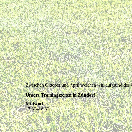
Zwischen Oktober und April weichen wir, aufgrund der 
Unsere Trainingszeiten in Zündorf
Mittwoch
17
:
30
–
18
:
30