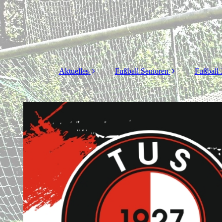
Aktuelles
Fußball Senioren
Fußball 
Unser Verein
Frauen
Mä
Vereinsvorstand
Männer
J
Jugendvorstand
Team Sponsoring