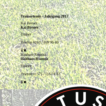
Trainerteam – Jahrgang 2017
Kai Breuer
Kai Breuer
Trainer
Telefon
0163 / 169 96 40
Haitham Roumia
Haitham Roumia
Trainer
Telefon
01575 / 116 01 82