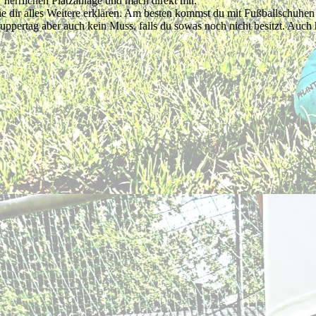
herrlichen Platzanlage und mach direkt mit.
die dir alles Weitere erklären. Am besten kommst du mit Fußballschuhe
nuppertag aber auch kein Muss, falls du sowas noch nicht besitzt. Auch 