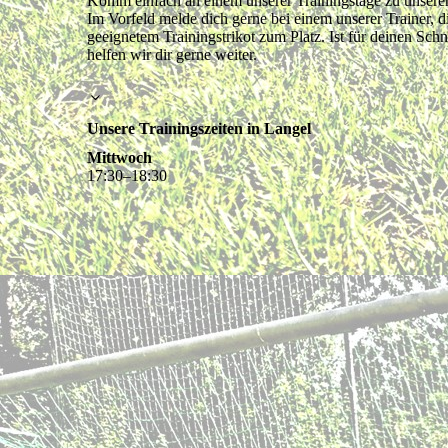
Komm einfach an einem unserer Trainingstage zu unserer 
Im Vorfeld melde dich gerne bei einem unserer Trainer, 
geeignetem Trainingstrikot zum Platz. Ist für deinen Sch
helfen wir dir gerne weiter.
Unsere Trainingszeiten in Langel
Mittwoch
17
:
30
–
18
:
30