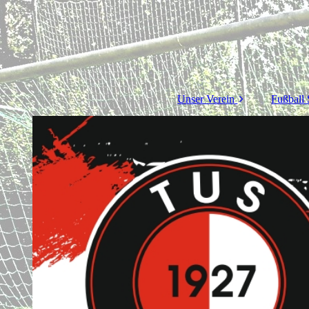
Unser Verein
Fußball 
Hauptvorstand
1. M
Jugendvorstand
Alte He