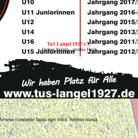
TuS Langel 1927 e.V.
kleiner Verein - großes Herz
t. Aenean commodo ligula eget dolor. Aenean massa.