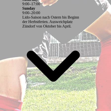
9
:
00
–
17
:
00
Sunday
9
:
00
–
20
:
00
Lido-Saison nach Ostern bis Beginn
der Herbstferien. Ausweichplatz
Zündorf von Oktober bis April.