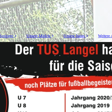
Senioren
Unsere Mädels
Unsere Jungs
Weitere 
annschaft
U13 - Juniorinnen
U13 - Junioren
Vo
rren - Ü32 &
U9 - Juniorinnen
U12 - Junioren
Ba
Ü50
U11 - Junioren
Ba
U10 - Junioren
Kin
U9 - Junioren
U8 - Junioren
U7 - Junioren