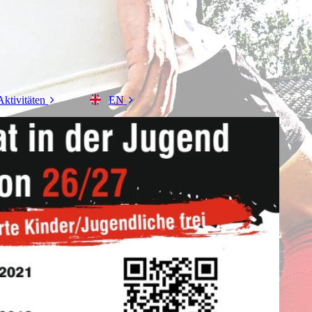
Aktivitäten
EN
lleyball
DE
sketball
dminton
derturnen