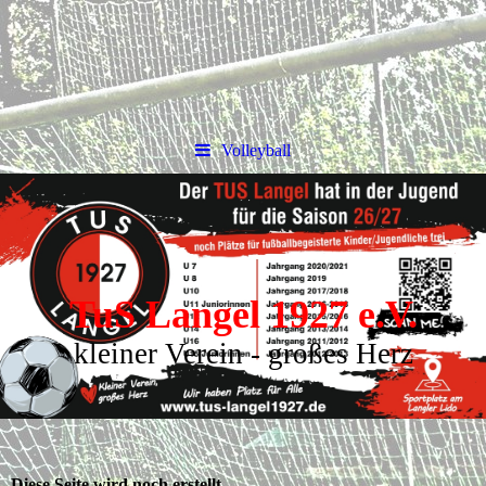
Volleyball
TuS Langel 1927 e.V.
kleiner Verein - großes Herz
Diese Seite wird noch erstellt.