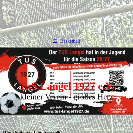
Basketball
TuS Langel 1927 e.V.
kleiner Verein - großes Herz
Diese Seite wird noch erstellt.